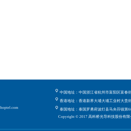
中国地址：中国浙江省杭州市富阳区富春街道
香港地址：香港新界大埔大埔工业村大贵街
hoptel.com
泰国地址：泰国罗勇府波灯县马央芬镇第6村7
Copyright © 2017 高科桥光导科技股份有